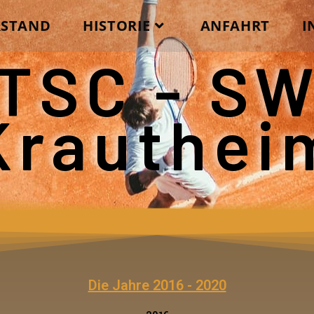
RSTAND
HISTORIE
ANFAHRT
I
TSC - S
Krauthei
Die Jahre 2016 - 2020