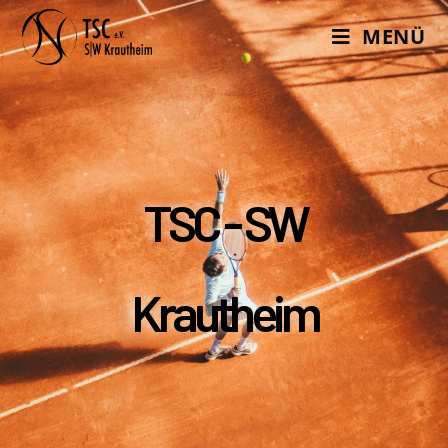
MENÜ
TSC - SW
Krautheim